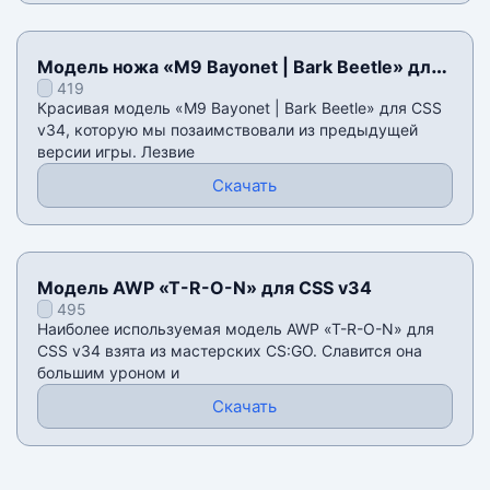
Модель ножа «M9 Bayonet | Bark Beetle» для
419
CSS v34
Красивая модель «M9 Bayonet | Bark Beetle» для CSS
v34, которую мы позаимствовали из предыдущей
версии игры. Лезвие
Скачать
Модель AWP «T-R-O-N» для CSS v34
495
Наиболее используемая модель AWP «T-R-O-N» для
CSS v34 взята из мастерских CS:GO. Славится она
большим уроном и
Скачать