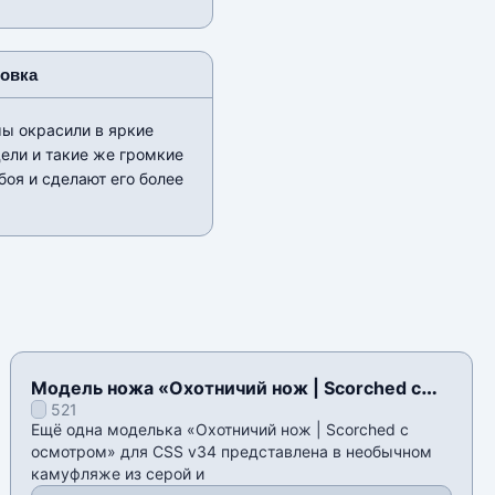
новка
мы окрасили в яркие
ели и такие же громкие
боя и сделают его более
Модель ножа «Охотничий нож | Scorched с
521
осмотром» для CSS v34
Ещё одна моделька «Охотничий нож | Scorched с
осмотром» для CSS v34 представлена в необычном
камуфляже из серой и