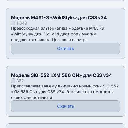
Модель M4A1-S «WildStyle» для CSS v34
1 349
Превосходная альтернатива модельке M4A1-S
«WildStyle» для CSS v34 даст фору многим
предшественникам. Цветовая палитра
Скачать
Модель SIG-552 «XM 586 ON» для CSS v34
362
Представляем вашему вниманию новый скин SIG-552
«XM 586 ON» для CSS v34. Эта винтовка смотрится
очень фантастична и
Скачать