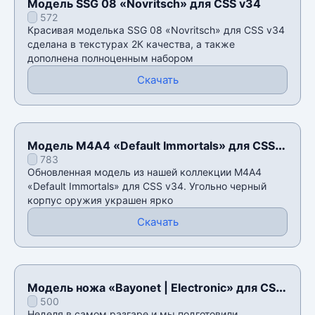
Модель SSG 08 «Novritsch» для CSS v34
572
Красивая моделька SSG 08 «Novritsch» для CSS v34
сделана в текстурах 2К качества, а также
дополнена полноценным набором
Скачать
Модель М4А4 «Default Immortals» для CSS
783
v34
Обновленная модель из нашей коллекции М4А4
«Default Immortals» для CSS v34. Угольно черный
корпус оружия украшен ярко
Скачать
Модель ножа «Bayonet | Electronic» для CSS
500
v34
Неделя в самом разгаре и мы подготовили