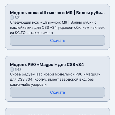
Модель ножа «Штык-нож M9 | Волны рубин
821
с наклейками» для CSS v34
Следующий нож «Штык-нож M9 | Волны рубин с
наклейками» для CSS v34 украшен обилием наклеек
из КС:ГО, а также имеет
Скачать
Модель P90 «Magpul» для CSS v34
543
Снова радуем вас новой моделькой P90 «Magpul»
для CSS v34. Корпус имеет заводской вид, без
каких-либо узоров и
Скачать