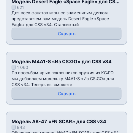
Модель Desert Eagle «Space Eagle» для CSS
621
v34
Для всех фанатов игры со знаменитым диглом
представляем вам модель Desert Eagle «Space
Eagle» для CSS v34. Сталлистый
Скачать
Модель M4A1-S «Из CS:GO» для CSS v34
1 060
По просьбам ярых поклонников оружия из КС:ГО,
мы добавляем модельку M4A1-S «Из CS:GO» для
CSS v34. Теперь вы сможете
Скачать
Модель AK-47 «FN SCAR» для CSS v34
843
Обновленная модель AK-47 «FN SCAR» для CSS v34,