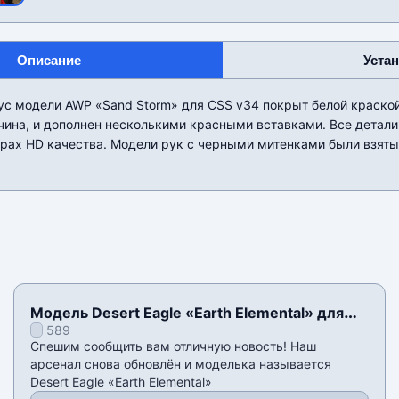
Описание
Уста
ус модели AWP «Sand Storm» для CSS v34 покрыт белой краской
чина, и дополнен несколькими красными вставками. Все детали
урах HD качества. Модели рук с черными митенками были взят
Модель Desert Eagle «Earth Elemental» для
589
CSS v34
Спешим сообщить вам отличную новость! Наш
арсенал снова обновлён и моделька называется
Desert Eagle «Earth Elemental»