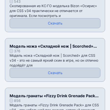
543
Скопированная из КС:ГО моделька Bizon «Осирис»
для CSS v34 практически не отличается от
оригинала. Если посмотреть и
Скачать
Модель ножа «Складной нож | Scorched»
376
для CSS v34
Модель ножа «Складной нож | Scorched» для CSS
v34 - это не самый яркий скин в игре, но он отлично
подойдёт для
Скачать
Модель гранаты «Fizzy Drink Grenade Pack»
856
для CSS v34
Модель гранаты «Fizzy Drink Grenade Pack» для CSS
v34 - это небольшой пак скинов, который заменит