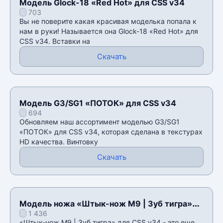
Модель Glock-18 «Red Hot» для CSS v34
703
Вы не поверите какая красивая моделька попала к
нам в руки! Называется она Glock-18 «Red Hot» для
CSS v34. Вставки на
Скачать
Модель G3/SG1 «ПОТОК» для CSS v34
694
Обновляем наш ассортимент моделью G3/SG1
«ПОТОК» для CSS v34, которая сделана в текстурах
HD качества. Винтовку
Скачать
Модель ножа «Штык-нож M9 | Зуб тигра»
1 436
для CSS v34
«Штык-нож M9 | Зуб тигра» для CSS v34 - это еще