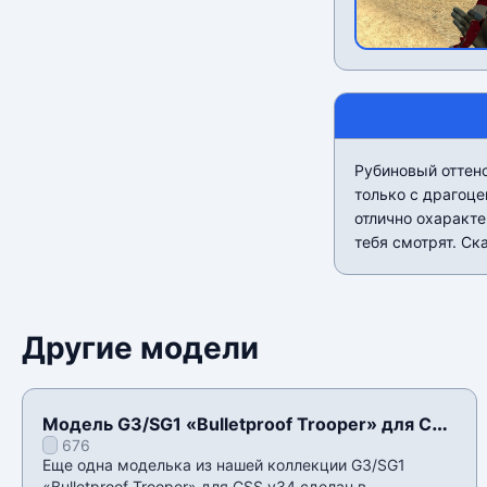
Рубиновый оттен
только с драгоц
отлично охаракте
тебя смотрят. Ск
Другие модели
Модель G3/SG1 «Bulletproof Trooper» для CSS
676
v34
Еще одна моделька из нашей коллекции G3/SG1
«Bulletproof Trooper» для CSS v34 сделан в