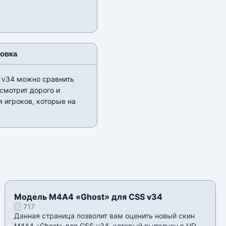
новка
 v34 можно сравнить
смотрит дорого и
я игроков, которые на
Модель М4А4 «Ghost» для CSS v34
717
Данная страница позволит вам оценить новый скин
М4А4 «Ghost» для CSS v34, который выполнен в HD