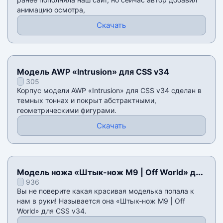
анимацию осмотра,
Скачать
Модель AWP «Intrusion» для CSS v34
305
Корпус модели AWP «Intrusion» для CSS v34 сделан в
темных тоннах и покрыт абстрактными,
геометрическими фигурами.
Скачать
Модель ножа «Штык-нож M9 | Off World» для
936
CSS v34
Вы не поверите какая красивая моделька попала к
нам в руки! Называется она «Штык-нож M9 | Off
World» для CSS v34.