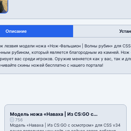
Описание
Уста
ок лезвия модели ножа «Нож-Фальшион | Волны рубин» для CSS
енным рубином, который является благородным из камней. Нож 
ризует вас среди игроков. Оружие меняется как у вас, так и дл
ачивайте скины ножей бесплатно с нашего портала!
Модель ножа «Наваха | Из CS:GO с
756
осмотром» для CSS v34
Модель «Наваха | Из CS:GO с осмотром» для CSS v34
ранее пополняла наш сайт, но сейчас автор добавил