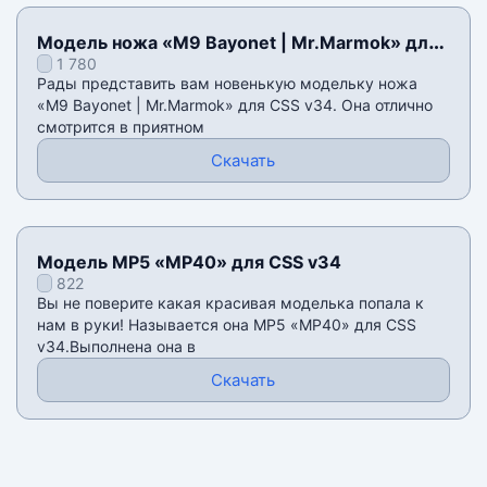
Модель ножа «M9 Bayonet | Mr.Marmok» для
1 780
CSS v34
Рады представить вам новенькую модельку ножа
«M9 Bayonet | Mr.Marmok» для CSS v34. Она отлично
смотрится в приятном
Скачать
Модель MP5 «MP40» для CSS v34
822
Вы не поверите какая красивая моделька попала к
нам в руки! Называется она MP5 «MP40» для CSS
v34.Выполнена она в
Скачать