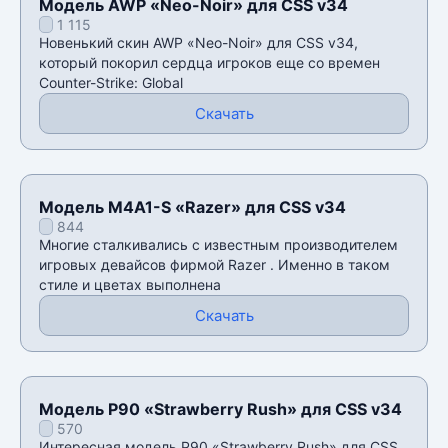
Модель AWP «Neo-Noir» для CSS v34
1 115
Новенький скин AWP «Neo-Noir» для CSS v34,
который покорил сердца игроков еще со времен
Counter-Strike: Global
Скачать
Модель M4A1-S «Razer» для CSS v34
844
Многие сталкивались с известным производителем
игровых девайсов фирмой Razer . Именно в таком
стиле и цветах выполнена
Скачать
Модель P90 «Strawberry Rush» для CSS v34
570
Интересная модель P90 «Strawberry Rush» для CSS