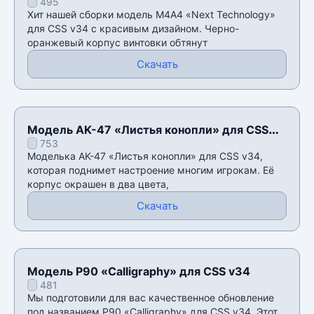
495
v34
Хит нашей сборки модель М4А4 «Next Technology»
для CSS v34 с красивым дизайном. Черно-
оранжевый корпус винтовки обтянут
Скачать
Модель AK-47 «Листья конопли» для CSS
753
v34
Моделька AK-47 «Листья конопли» для CSS v34,
которая поднимет настроение многим игрокам. Её
корпус окрашен в два цвета,
Скачать
Модель P90 «Calligraphy» для CSS v34
481
Мы подготовили для вас качественное обновление
под названием P90 «Calligraphy» для CSS v34. Этот