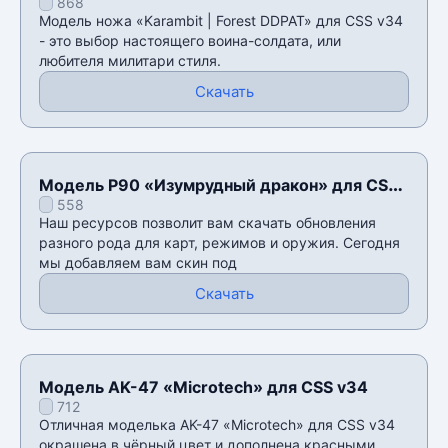
868
CSS v34
Модель ножа «Karambit | Forest DDPAT» для CSS v34
- это выбор настоящего воина-солдата, или
любителя милитари стиля.
Скачать
Модель P90 «Изумрудный дракон» для CSS
558
v34
Наш ресурсов позволит вам скачать обновления
разного рода для карт, режимов и оружия. Сегодня
мы добавляем вам скин под
Скачать
Модель AK-47 «Microtech» для CSS v34
712
Отличная моделька AK-47 «Microtech» для CSS v34
окрашена в чëрный цвет и дополнена красными