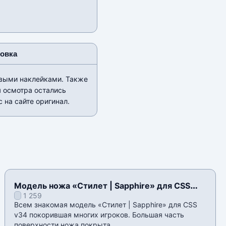
новка
ивыми наклейками. Также
я осмотра остались
 на сайте оригинал.
Модель ножа «Стилет | Sapphire» для CSS
1 259
v34
Всем знакомая модель «Стилет | Sapphire» для CSS
v34 покорившая многих игроков. Большая часть
поверхности ножа покрыта