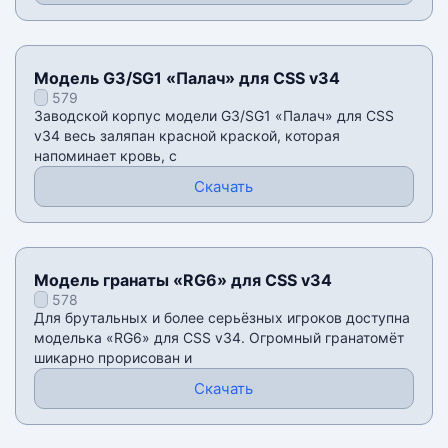
Модель G3/SG1 «Палач» для CSS v34
579
Заводской корпус модели G3/SG1 «Палач» для CSS
v34 весь заляпан красной краской, которая
напоминает кровь, с
Скачать
Модель гранаты «RG6» для CSS v34
578
Для брутальных и более серьёзных игроков доступна
моделька «RG6» для CSS v34. Огромный гранатомёт
шикарно прорисован и
Скачать