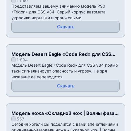
1 049
Представляем вашему вниманию модель P90
«Trigon» для CSS v34. Серый корпус автомата
украсили черными и оранжевыми
Скачать
Модель Desert Eagle «Code Red» для CSS
1 894
v34
Модель Desert Eagle «Code Red» для CSS v34 прямо
таки сигнализирует опасность и угрозу. Не зря
название её переводится
Скачать
Модель ножа «Складной нож | Волны фаза
557
1» для CSS v34
Сегодня хотели бы поделится с вами впечатлениями
от увиденной модели ножа «Складной нож | Волны