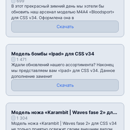
699
В этот прекрасный зимний день мы хотели бы
обновить наш арсенал моделью М4А4 «Bloodsport»
для CSS v34. Оформлена она в
Скачать
Модель бомбы «Ipad» для CSS v34
1 471
Ждали обновлений нашего ассортимента? Наконец
мы представляем вам «Ipad» для CSS v34. Данное
дополнение заменит
Скачать
Модель ножа «Karambit | Waves fase 2» для
1 304
CSS v34
Модель ножа «Karambit | Waves fase 2» для CSS v34
не только приятно освежит своим внешним видом