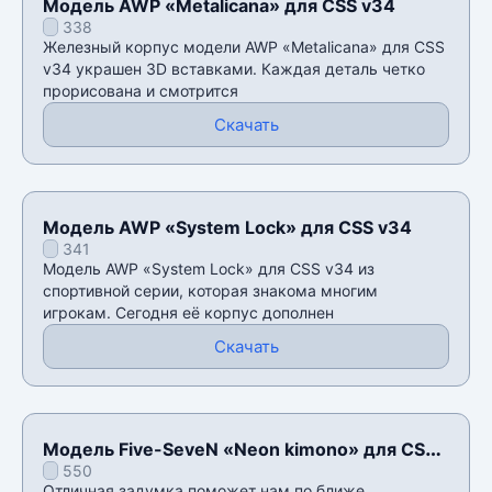
Модель AWP «Metalicana» для CSS v34
338
Железный корпус модели AWP «Metalicana» для CSS
v34 украшен 3D вставками. Каждая деталь четко
прорисована и смотрится
Скачать
Модель AWP «System Lock» для CSS v34
341
Модель AWP «System Lock» для CSS v34 из
спортивной серии, которая знакома многим
игрокам. Сегодня её корпус дополнен
Скачать
Модель Five-SeveN «Neon kimono» для CSS
550
v34
Отличная задумка поможет нам по ближе