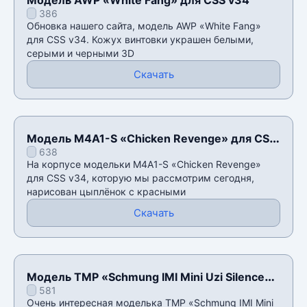
386
Обновка нашего сайта, модель AWP «White Fang»
для CSS v34. Кожух винтовки украшен белыми,
серыми и черными 3D
Скачать
Модель M4A1-S «Chicken Revenge» для CSS
638
v34
На корпусе модельки M4A1-S «Chicken Revenge»
для CSS v34, которую мы рассмотрим сегодня,
нарисован цыплëнок с красными
Скачать
Модель TMP «Schmung IMI Mini Uzi Silenced»
581
для CSS v34
Очень интересная моделька TMP «Schmung IMI Mini