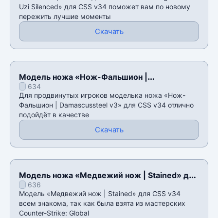
Uzi Silenced» для CSS v34 поможет вам по новому
пережить лучшие моменты
Скачать
Модель ножа «Нож-Фальшион |
634
Damascussteel v3» для CSS v34
Для продвинутых игроков моделька ножа «Нож-
Фальшион | Damascussteel v3» для CSS v34 отлично
подойдёт в качестве
Скачать
Модель ножа «Медвежий нож | Stained» для
636
CSS v34
Модель «Медвежий нож | Stained» для CSS v34
всем знакома, так как была взята из мастерских
Counter-Strike: Global