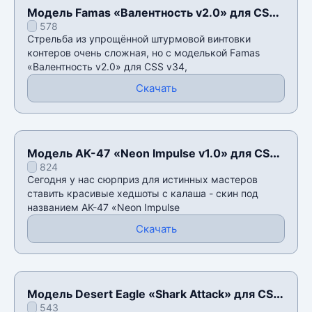
Модель Famas «Валентность v2.0» для CSS
578
v34
Стрельба из упрощëнной штурмовой винтовки
контеров очень сложная, но с моделькой Famas
«Валентность v2.0» для CSS v34,
Скачать
Модель AK-47 «Neon Impulse v1.0» для CSS
824
v34
Сегодня у нас сюрприз для истинных мастеров
ставить красивые хедшоты с калаша - скин под
названием AK-47 «Neon Impulse
Скачать
Модель Desert Eagle «Shark Attack» для CSS
543
v34