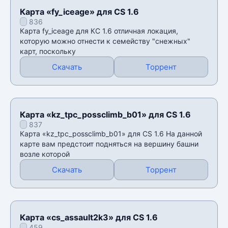
Карта «fy_iceage» для CS 1.6
836
Карта fy_iceage для КС 1.6 отличная локация,
которую можно отнести к семейству "снежных"
карт, поскольку
Скачать
Торрент
Карта «kz_tpc_possclimb_b01» для CS 1.6
837
Карта «kz_tpc_possclimb_b01» для CS 1.6 На данной
карте вам предстоит подняться на вершину башни
возле которой
Скачать
Торрент
Карта «cs_assault2k3» для CS 1.6
459