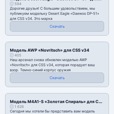
594
CSS v34
Дорогие друзья! С большим удовольствием, мы
публикуем модельку Desert Eagle «Daewoo DP-51»
для CSS v34. Это марка
Скачать
Модель AWP «Novritsch» для CSS v34
405
Наш арсенал снова обновлен моделью AWP
«Novritsch» для CSS v34, которая порадует ваш
взор. Темно-синий корпус оружия
Скачать
Модель M4A1-S «Золотая Спираль» для CSS
1 626
v34
Сегодня мы хотели бы представить вам модель