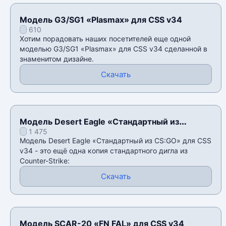
Модель G3/SG1 «Plasmax» для CSS v34
610
Хотим порадовать наших посетителей еще одной
моделью G3/SG1 «Plasmax» для CSS v34 сделанной в
знаменитом дизайне.
Скачать
Модель Desert Eagle «Стандартный из
1 475
CS:GO» для CSS v34
Модель Desert Eagle «Стандартный из CS:GO» для CSS
v34 - это ещё одна копия стандартного дигла из
Counter-Strike:
Скачать
Модель SCAR-20 «FN FAL» для CSS v34