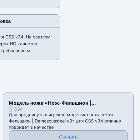
новка
ля CSS v34. На светлом
урах HD качества.
стребованным.
Модель ножа «Нож-Фальшион |
634
Damascussteel v3» для CSS v34
Для продвинутых игроков моделька ножа «Нож-
Фальшион | Damascussteel v3» для CSS v34 отлично
подойдёт в качестве
Скачать