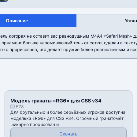
Описание
Уста
ль которая не оставит вас равнодушным М4А4 «Safari Mesh» д
 орнамент больше напоминающий тень от сетки, сделан в текст
етко прорисована, что делает оружие более реалистичным и во
Модель гранаты «RG6» для CSS v34
578
Для брутальных и более серьёзных игроков доступна
моделька «RG6» для CSS v34. Огромный гранатомёт
шикарно прорисован и
Скачать