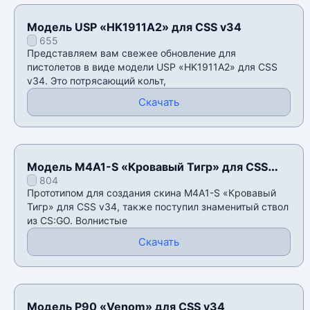
Модель USP «HK1911A2» для CSS v34
655
Представляем вам свежее обновление для
пистолетов в виде модели USP «HK1911A2» для CSS
v34. Это потрясающий кольт,
Скачать
Модель M4A1-S «Кровавый Тигр» для CSS
804
v34
Прототипом для создания скина M4A1-S «Кровавый
Тигр» для CSS v34, также поступил знаменитый ствол
из CS:GO. Волнистые
Скачать
Модель P90 «Venom» для CSS v34