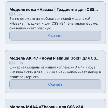
Модель ножа «Наваха | Градиент» для CSS
1 327
v34
Вы не сможете на любоваться новой моделькой
«Наваха | Градиент» для CSS v34. Благодаря форме,
она напоминает опасную
Скачать
Модель AK-47 «Royal Platinum Gold» для CSS
1 008
v34
Шикарная модель из нашей коллекции AK-47 «Royal
Platinum Gold» для CSS v34.Очень напоминает декор в
стиле векторного
Скачать
Модель М4А4 «Zhaoyu» для CSS v34