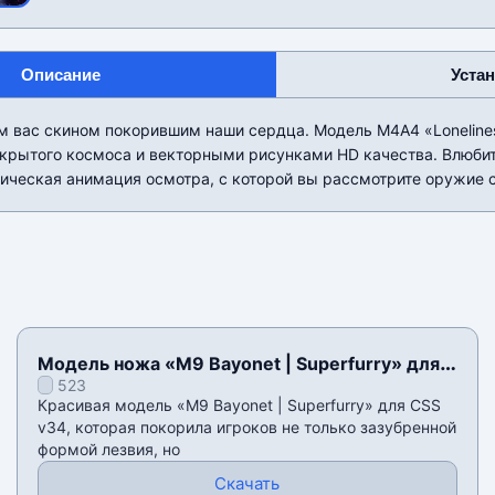
Описание
Уста
м вас скином покорившим наши сердца. Модель М4А4 «Lonelines
крытого космоса и векторными рисунками HD качества. Влюбит
ическая анимация осмотра, с которой вы рассмотрите оружие с
Модель ножа «M9 Bayonet | Superfurry» для
523
CSS v34
Красивая модель «M9 Bayonet | Superfurry» для CSS
v34, которая покорила игроков не только зазубренной
формой лезвия, но
Скачать