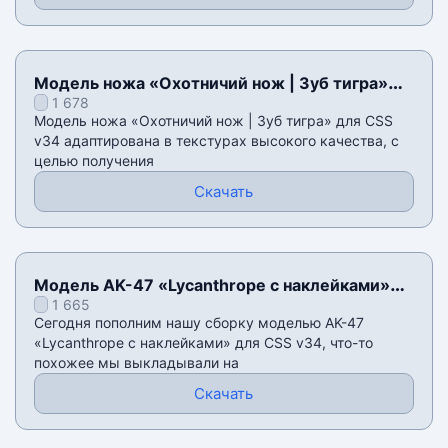
Модель ножа «Охотничий нож | Зуб тигра»
1 678
для CSS v34
Модель ножа «Охотничий нож | Зуб тигра» для CSS
v34 адаптирована в текстурах высокого качества, с
целью получения
Скачать
Модель AK-47 «Lycanthrope с наклейками»
1 665
для CSS v34
Сегодня пополним нашу сборку моделью AK-47
«Lycanthrope с наклейками» для CSS v34, что-то
похожее мы выкладывали на
Скачать