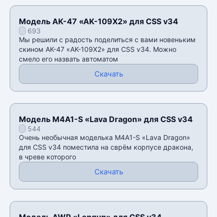
Модель AK-47 «AK-109X2» для CSS v34
693
Мы решили с радость поделиться с вами новеньким
скином AK-47 «AK-109X2» для CSS v34. Можно
смело его назвать автоматом
Скачать
Модель M4A1-S «Lava Dragon» для CSS v34
544
Очень необычная моделька M4A1-S «Lava Dragon»
для CSS v34 поместила на сврëм корпусе дракона,
в чреве которого
Скачать
Модель AWP «Longun» для CSS v34