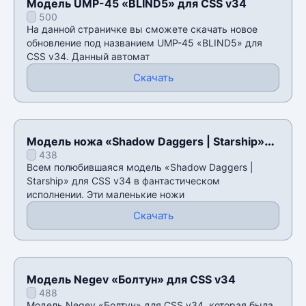
Модель UMP-45 «BLIND5» для CSS v34
500
На данной страничке вы сможете скачать новое
обновление под названием UMP-45 «BLIND5» для
CSS v34. Данный автомат
Скачать
Модель ножа «Shadow Daggers | Starship»
438
для CSS v34
Всем полюбившаяся модель «Shadow Daggers |
Starship» для CSS v34 в фантастическом
исполнении. Эти маленькие ножи
Скачать
Модель Negev «Болтун» для CSS v34
488
Модель Negev «Болтун» для CSS v34, которая была