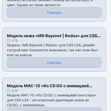
цвет. Одним из таких является
Скачать
Модель ножа «M9 Bayonet | Redux» для CSS
478
v34
Модель «M9 Bayonet | Redux» для CSS v34, дизайн
которой вам покажется знакомым, так как скин был
взят из кейсов
Скачать
Модель MAC-10 «Из CS:GO с анимацией
629
гангстера» для CSS v34
Модель MAC-10 «Из CS:GO с анимацией гангстера»
для CSS v34 - это классная адаптация скина из
CS:GO, с изменённым