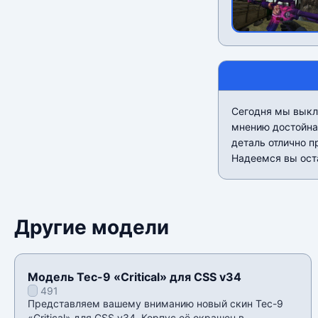
Сегодня мы выкл
мнению достойна
деталь отлично п
Надеемся вы ост
Другие модели
Модель Tec-9 «Critical» для CSS v34
491
Представляем вашему вниманию новый скин Tec-9
«Critical» для CSS v34. Корпус её окрашен в