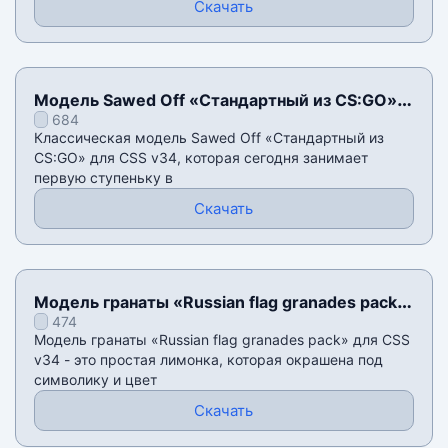
Скачать
Модель Sawed Off «Стандартный из CS:GO»
684
для CSS v34
Классическая модель Sawed Off «Стандартный из
CS:GO» для CSS v34, которая сегодня занимает
первую ступеньку в
Скачать
Модель гранаты «Russian flag granades pack»
474
для CSS v34
Модель гранаты «Russian flag granades pack» для CSS
v34 - это простая лимонка, которая окрашена под
символику и цвет
Скачать