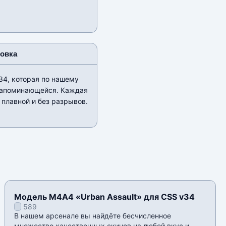
новка
4, которая по нашему
 запоминающейся. Каждая
 плавной и без разрывов.
Модель М4А4 «Urban Assault» для CSS v34
589
В нашем арсенале вы найдëте бесчисленное
множество качественных скинов на любой вкус и