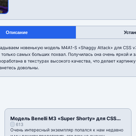
Описание
Уста
адываем новенькую модель M4A1-S «Shaggy Attack» для CSS v3
 только самых больших похвал. Получилась она очень яркой и
роработана в текстурах высокого качества, что делает картинку
анетесь довольны.
Модель Benelli M3 «Super Shorty» для CSS
613
v34
Очень интересный экземпляр попался к нам недавно
и мы решили представить его вам на оценку.