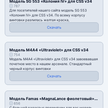
Модель SG 553 «Колония IV» для CSS v34
787
Для посетителей нашего сайта модель SG 553
«Колония IV» для CSS v34. По всему корпусу
винтовки разлилась желтая краска,
Скачать
Модель М4А4 «Ultraviolet» для CSS v34
754
Модель М4А4 «Ultraviolet» для CSS v34 завоевавшая
почетное место в нашем арсенале. Стандартный
черный корпус винтовки
Скачать
Модель Famas «MagnaLance фиолетовый»
656
для CSS v34
С большой радостью презентуем для вас модель