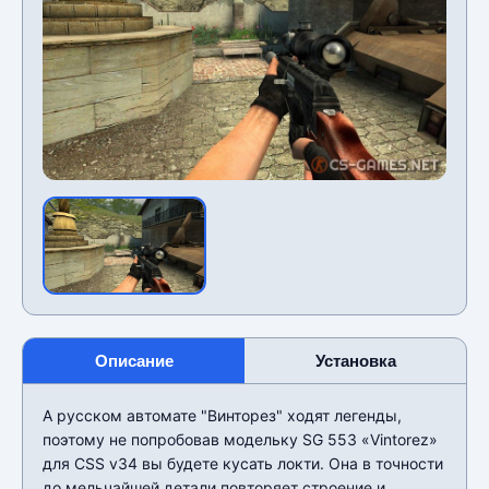
Описание
Установка
А русском автомате "Винторез" ходят легенды,
поэтому не попробовав модельку SG 553 «Vintorez»
для CSS v34 вы будете кусать локти. Она в точности
до мельчайшей детали повторяет строение и